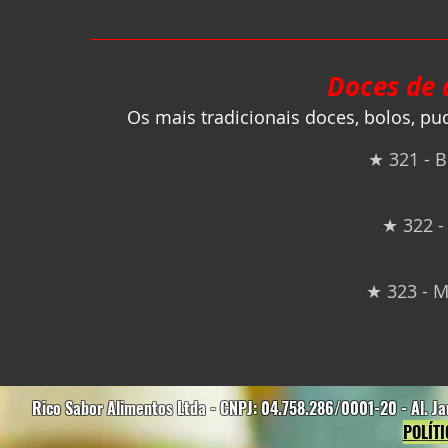
Doces de 
Os mais tradicionais doces, bolos, pud
★ 321 - 
★ 322 -
★ 323 - 
Rico Sabor Alimentos Ltda - CNPJ: 04.758.286/0001-20 - Al. Ja
POLÍT