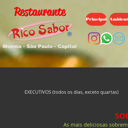
Restaurante
Principal
Ambient
Moema - São Paulo - Capital
EXECUTIVOS (todos os dias, exceto quartas)
SO
As mais deliciosas sobreme