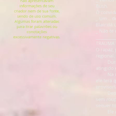
não apresentavam
Bush.
informações de seu
criador nem de sua fonte,
O convid
sendo de uso comum.
_ Um... d
Algumas foram alteradas
Blair dá
para tirar palavrões ou
_ Não te
conotações
_________
excessivamente negativas.
TRAUMA
O rapaz, 
regional.
Durante 
atingido
Na consu
ele terá 
provisor
Depois d
sem roup
sequer t
Ele não 