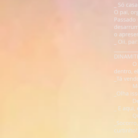
_ Só casa
O pai, or
Passado 
desarruma
o aprese
_ Oii, pa
_________
DINAMIT
O sujei
dentro, e
_Tá vend
Mostra
_Olha iss
Depois 
_ E aqui
Quando e
_Socorro,
curtinho!
_________