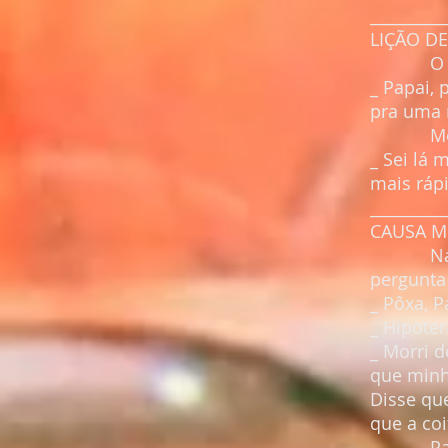
_________
LIÇÃO D
O menin
_ Papai, 
pra uma 
Meio di
_ Sei lá 
mais ráp
_________
CAUSA M
Na fila
pergunta
_ Pôxa, 
_ Hipoter
_ Morri d
que minh
Disse que
que a co
Paulo