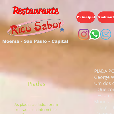
Restaurante
Principal
Ambient
Moema - São Paulo - Capital
PIADA PO
George W
Piadas
Um dos c
_ Que co
_ Estamo
Mundial, 
As piadas ao lado, foram
_ Uau! - 
retiradas da internete e
_ Vamos 